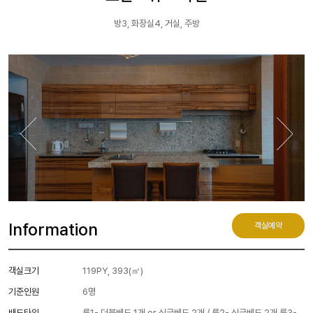
방3, 화장실4, 거실, 주방
Information
객실예약
객실크기
119PY, 393(㎡)
기준인원
6명
배드타입
룸1- 더블베드 1개 or 싱글베드 2개 / 룸2- 싱글베드 2개 룸3-