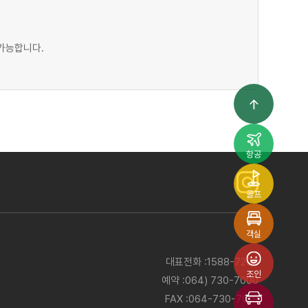
가능합니다.
항공
골프
객실
대표전화 :
1588-7208
조인
예약 :
064) 730-7000
FAX :
064-730-7019