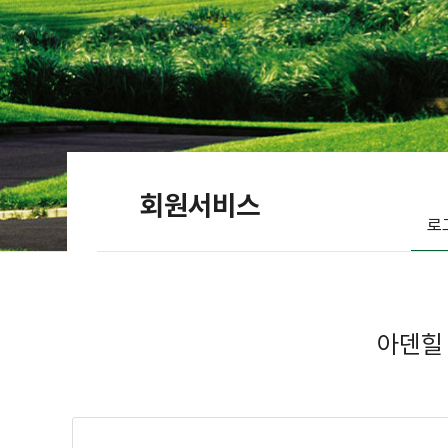
회원서비스
로
아덴힐