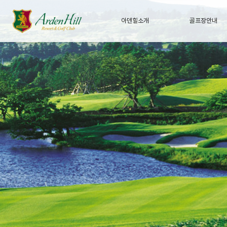
아덴힐소개